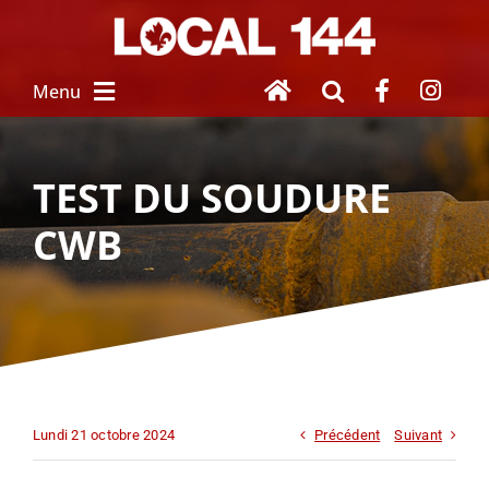
Skip
to
content
Menu
À PROPOS
TEST DU SOUDURE
CWB
NOUVEAU SALARIÉ
SERVICES
 AUX MEMBRES
FEMMES UNIES
Lundi 21 octobre 2024
Précédent
Suivant
HOMMAGE À 
NOS DISPARUS