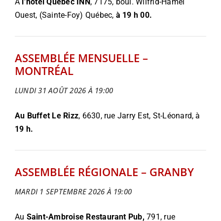
À
l’hôtel Québec INN
, 7175, boul. Wilfrid-Hamel
Ouest, (Sainte-Foy) Québec,
à 19 h 00.
ASSEMBLÉE MENSUELLE –
MONTRÉAL
LUNDI 31 AOÛT 2026 À 19:00
Au Buffet Le Rizz
, 6630, rue Jarry Est, St-Léonard, à
19 h.
ASSEMBLÉE RÉGIONALE – GRANBY
MARDI 1 SEPTEMBRE 2026 À 19:00
Au
Saint-Ambroise Restaurant Pub,
791, rue