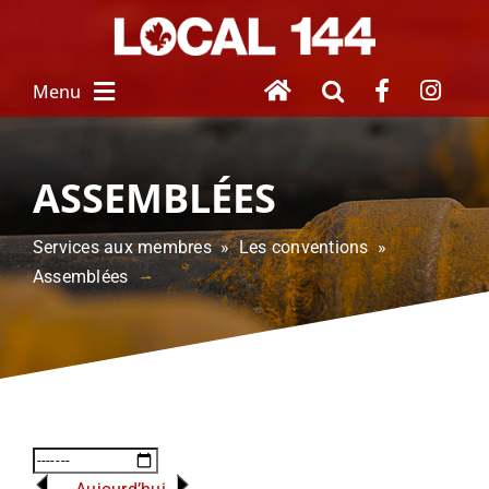
Skip
to
content
Menu
À PROPOS
ASSEMBLÉES
NOUVEAU SALARIÉ
Services aux membres » Les conventions »
Assemblées
SERVICES
 AUX MEMBRES
FEMMES UNIES
HOMMAGE À 
NOS DISPARUS