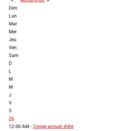
Aujourd’hui
Dim
INFORMATIONS
Lun
Mar
NOUS JOINDRE
Mer
Jeu
Ven
Sam
D
L
M
M
J
V
S
26
12:00 AM -
Congé annuel d’été