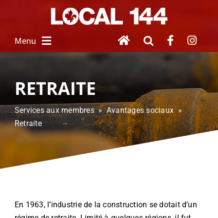
Skip
to
content
Menu
À PROPOS
RETRAITE
NOUVEAU SALARIÉ
Services aux membres » Avantages sociaux »
Retraite
SERVICES
 AUX MEMBRES
FEMMES UNIES
HOMMAGE À 
NOS DISPARUS
En 1963, l’industrie de la construction se dotait d’un
régime de retraite. Limité à quelques régions, il fut