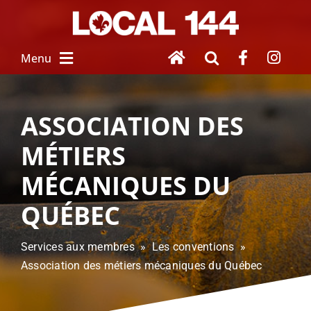
Skip
to
content
Menu
À PROPOS
ASSOCIATION DES
MÉTIERS
NOUVEAU SALARIÉ
MÉCANIQUES DU
SERVICES
 AUX MEMBRES
QUÉBEC
FEMMES UNIES
Services aux membres » Les conventions »
Association des métiers mécaniques du Québec
HOMMAGE À 
NOS DISPARUS