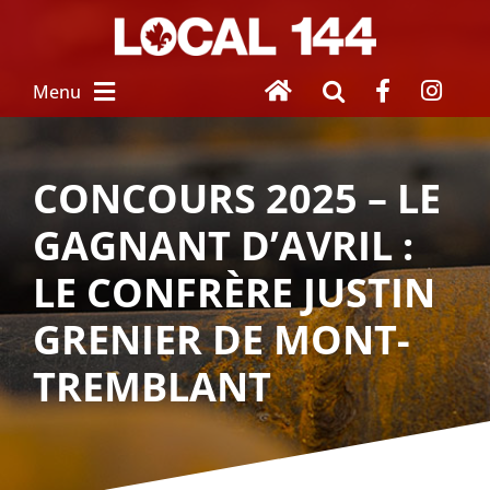
Skip
to
content
Menu
À PROPOS
CONCOURS 2025 – LE
GAGNANT D’AVRIL :
NOUVEAU SALARIÉ
LE CONFRÈRE JUSTIN
SERVICES
 AUX MEMBRES
GRENIER DE MONT-
TREMBLANT
FEMMES UNIES
HOMMAGE À 
NOS DISPARUS