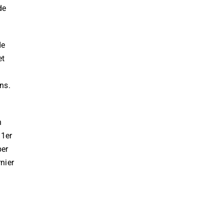
de
de
et
ns.
n
 1er
per
nier