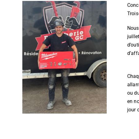
Conco
Trois
Nous 
juill
d’out
d’aff
Chaqu
allan
ou du
en no
jour 