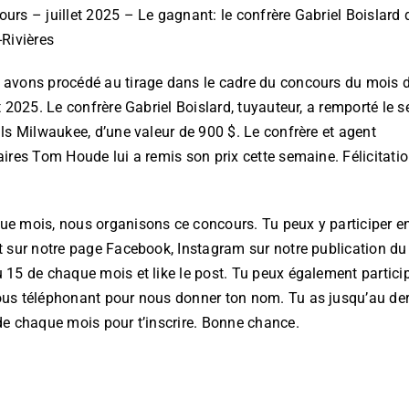
urs – juillet 2025 – Le gagnant: le confrère Gabriel Boislard 
-Rivières
avons procédé au tirage dans le cadre du concours du mois 
et 2025. Le confrère Gabriel Boislard, tuyauteur, a remporté le s
ils Milwaukee, d’une valeur de 900 $. Le confrère et agent
aires Tom Houde lui a remis son prix cette semaine. Félicitatio
e mois, nous organisons ce concours. Tu peux y participer e
t sur notre page Facebook, Instagram sur notre publication du
 15 de chaque mois et like le post. Tu peux également partici
us téléphonant pour nous donner ton nom. Tu as jusqu’au der
de chaque mois pour t’inscrire. Bonne chance.