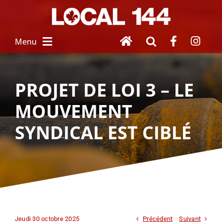
Skip
to
content
Menu
À PROPOS
PROJET DE LOI 3 – LE
MOUVEMENT
NOUVEAU SALARIÉ
SYNDICAL EST CIBLÉ
SERVICES
 AUX MEMBRES
FEMMES UNIES
HOMMAGE À 
NOS DISPARUS
Jeudi 30 octobre 2025
Précédent
Suivant