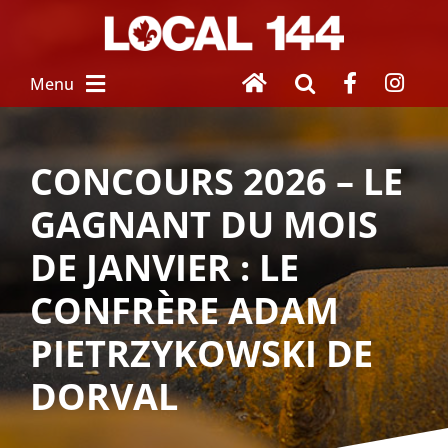
Skip
to
content
Menu
À PROPOS
CONCOURS 2026 – LE
GAGNANT DU MOIS
NOUVEAU SALARIÉ
DE JANVIER : LE
SERVICES
 AUX MEMBRES
CONFRÈRE ADAM
PIETRZYKOWSKI DE
FEMMES UNIES
DORVAL
HOMMAGE À 
NOS DISPARUS