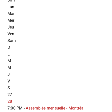
Dim
Lun
INFORMATIONS
Mar
Mer
NOUS JOINDRE
Jeu
Ven
Sam
D
L
M
M
J
V
S
27
28
7:00 PM -
Assemblée mensuelle - Montréal