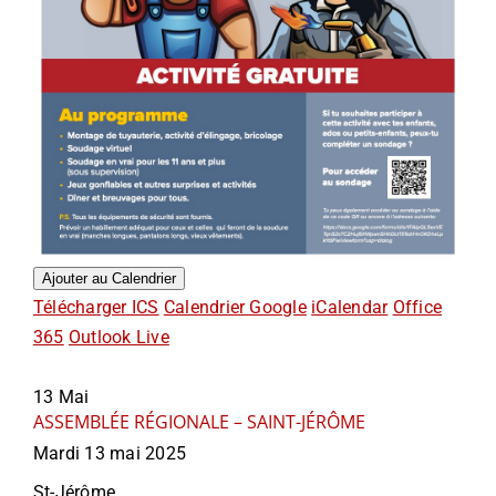
Ajouter au Calendrier
Télécharger ICS
Calendrier Google
iCalendar
Office
365
Outlook Live
13
Mai
ASSEMBLÉE RÉGIONALE – SAINT-JÉRÔME
Mardi 13 mai 2025
St-Jérôme