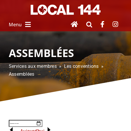
Skip
to
content
Menu
À PROPOS
ASSEMBLÉES
NOUVEAU SALARIÉ
Services aux membres » Les conventions »
Assemblées
SERVICES
 AUX MEMBRES
FEMMES UNIES
HOMMAGE À 
NOS DISPARUS