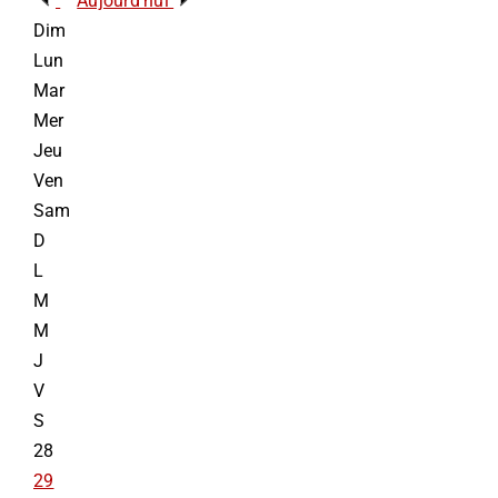
Aujourd’hui
Dim
INFORMATIONS
Lun
Mar
NOUS JOINDRE
Mer
Jeu
Ven
Sam
D
L
M
M
J
V
S
28
29