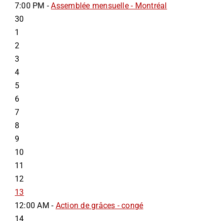
7:00 PM -
Assemblée mensuelle - Montréal
30
1
2
3
4
5
6
7
8
9
10
11
12
13
12:00 AM -
Action de grâces - congé
14