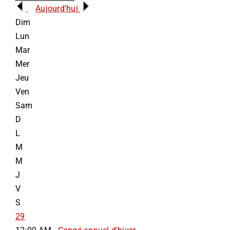
Aujourd’hui
INFORMATIONS
Dim
Lun
Mar
NOUS JOINDRE
Mer
Jeu
Ven
Sam
D
L
M
M
J
V
S
29