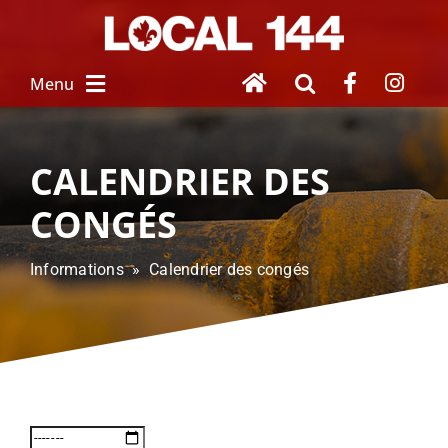
Skip
to
content
Menu
À PROPOS
CALENDRIER DES
CONGÉS
NOUVEAU SALARIÉ
Informations » Calendrier des congés
SERVICES
 AUX MEMBRES
FEMMES UNIES
HOMMAGE À 
NOS DISPARUS