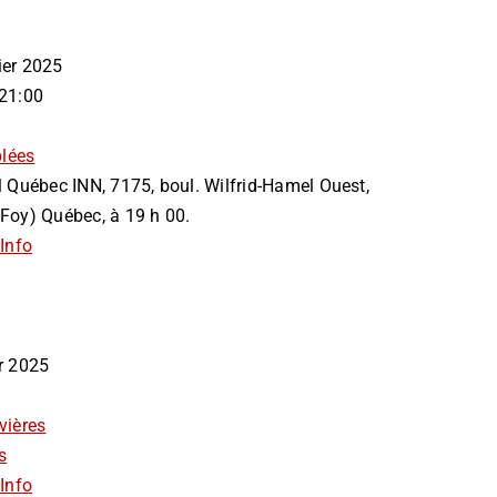
vier 2025
 21:00
lées
el Québec INN, 7175, boul. Wilfrid-Hamel Ouest,
-Foy) Québec, à 19 h 00.
Info
ier 2025
vières
s
Info