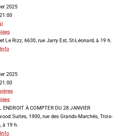
vier 2025
 21:00
al
lées
et Le Rizz, 6630, rue Jarry Est, St-Léonard, à 19 h.
Info
vier 2025
 21:00
vières
lées
 ENDROIT À COMPTER DU 28 JANVIER
ood Suites, 1900, rue des Grands-Marchés, Trois-
, à 19 h.
Info