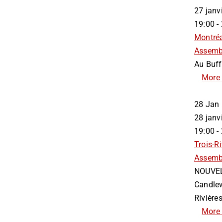
27 jan
19:00 -
Montré
Assemb
Au Buff
More 
28
Jan
28 jan
19:00 -
Trois-Ri
Assemb
NOUVEL
Candlew
Rivières
More 