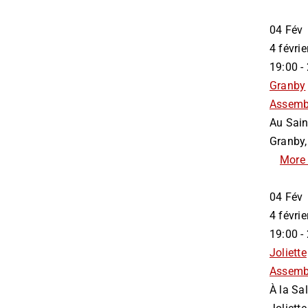
04
Fév
4 févr
19:00 -
Granby
Assemb
Au Sain
Granby,
More 
04
Fév
4 févr
19:00 -
Joliette
Assemb
À la Sa