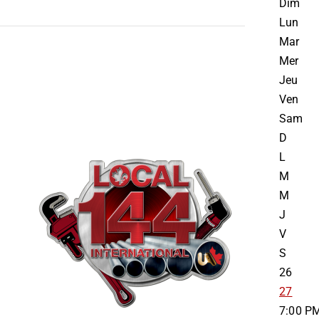
Dim
Lun
Mar
Mer
Jeu
Ven
Sam
D
L
M
M
J
V
S
26
27
7:00 P