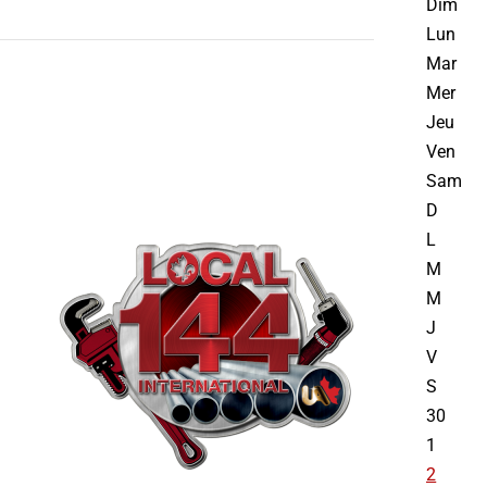
Dim
Lun
Mar
Mer
Jeu
Ven
Sam
D
L
M
M
J
V
S
30
1
2