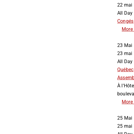
22 ma
All Day
Congés
More 
23
Mai
23 ma
All Day
Québec
Assemb
À l'Hôte
bouleva
More 
25
Mai
25 ma