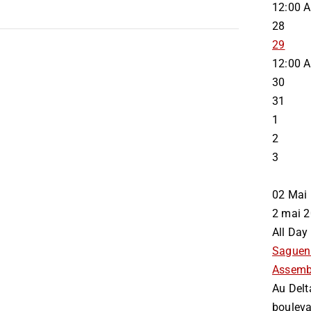
12:00 
28
29
12:00 
30
31
1
2
3
02
Mai
2 mai
All Day
Saguen
Assemb
Au Delt
bouleva