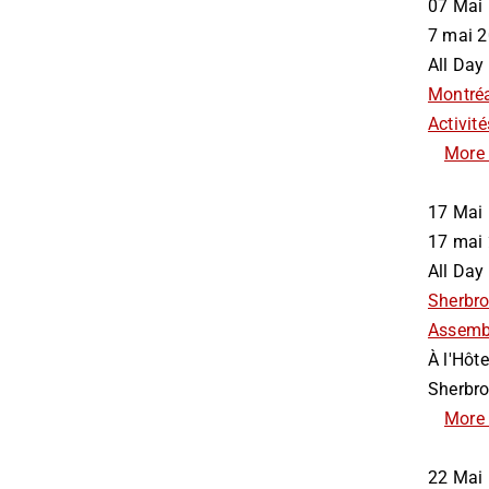
07
Mai
7 mai
All Day
Montré
Activité
More 
17
Mai
17 ma
All Day
Sherbr
Assemb
À l'Hôte
Sherbro
More 
22
Mai