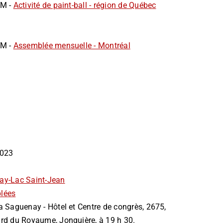
AM -
Activité de paint-ball - région de Québec
AM -
Assemblée mensuelle - Montréal
 2023
ay-Lac Saint-Jean
lées
a Saguenay - Hôtel et Centre de congrès, 2675,
rd du Royaume, Jonquière, à 19 h 30.