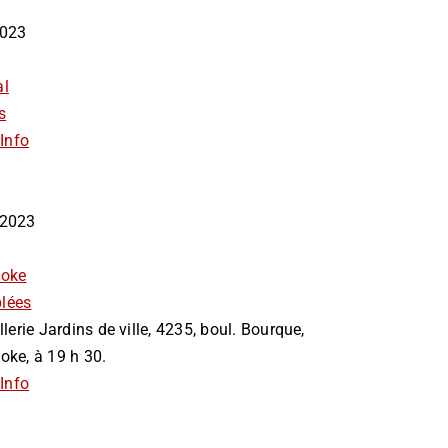
 2023
al
s
Info
i 2023
ooke
lées
llerie Jardins de ville, 4235, boul. Bourque,
oke, à 19 h 30.
Info