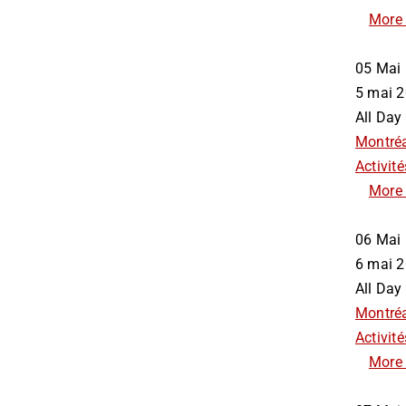
More 
05
Mai
5 mai
All Day
Montré
Activité
More 
06
Mai
6 mai
All Day
Montré
Activité
More 