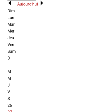
Aujourd’hui
INFORMATIONS
Dim
Lun
Mar
NOUS JOINDRE
Mer
Jeu
Ven
Sam
D
L
M
M
J
V
S
26