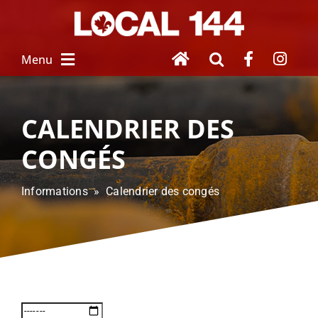
Skip
to
content
Menu
À PROPOS
CALENDRIER DES
CONGÉS
NOUVEAU SALARIÉ
Informations » Calendrier des congés
SERVICES
 AUX MEMBRES
FEMMES UNIES
HOMMAGE À 
NOS DISPARUS