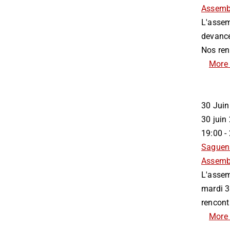
Assemb
L'assemb
devancé
Nos renc
More 
30
Juin
30 jui
19:00 -
Saguen
Assemb
L'assem
mardi 3
rencontr
More 