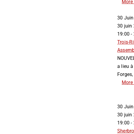
More 
30
Juin
30 jui
19:00 -
Trois-Ri
Assemb
NOUVEL
a lieu 
Forges, 
More 
30
Juin
30 jui
19:00 -
Sherbr