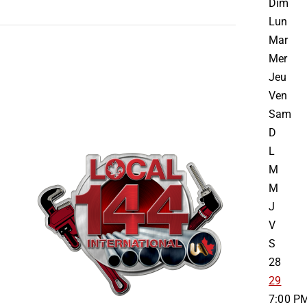
Dim
Lun
Mar
Mer
Jeu
Ven
Sam
D
L
M
M
J
V
S
28
29
7:00 P